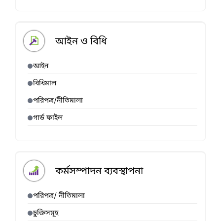
আইন ও বিধি
আইন
বিধিমাল
পরিপত্র/নীতিমালা
গার্ড ফাইল
কর্মসম্পাদন ব্যবস্থাপনা
পরিপত্র/ নীতিমালা
চুক্তিসমূহ